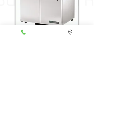
NEVERAS COMERCIALES
Empaques para puertas de
neveras industriales, tanto
importadas como nacionales.
CONTÁCTANOS
Av. Cll. 19 # 15-20 / 24
Bogotá, Colombia